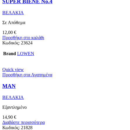
SUPER BIENE No.4
ΒΕΛΑΚΙΑ
Σε Απόθεμα
12,00
€
Προσθήκη στο καλάθι
Κωδικός:
23624
Brand
LOWEN
Quick view
Προσθήκη στα Αγαπημένα
ΜΑΝ
ΒΕΛΑΚΙΑ
Εξαντλημένο
14,90
€
Διαβάστε περισσότερα
Κωδικός:
21828