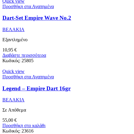
Quick view
Προσθήκη στα Αγαπημένα
Dart-Set Empire Wave No.2
ΒΕΛΑΚΙΑ
Εξαντλημένο
10,95
€
Διαβάστε περισσότερα
Κωδικός:
25805
Quick view
Προσθήκη στα Αγαπημένα
Legend – Empire Dart 16gr
ΒΕΛΑΚΙΑ
Σε Απόθεμα
55,00
€
Προσθήκη στο καλάθι
Κωδικός:
23616