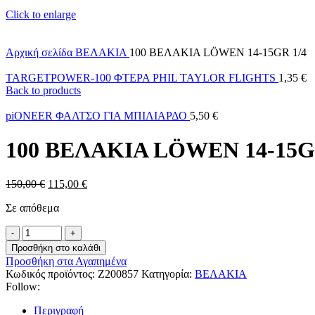
Click to enlarge
Αρχική σελίδα
ΒΕΛΑΚΙΑ
100 ΒΕΛΑΚΙΑ LÖWEN 14-15GR 1/4
TARGETPOWER-100 ΦΤΕΡΑ PHIL TAYLOR FLIGHTS
1,35
€
Back to products
piONEER ΦΑΛΤΣΟ ΓΙΑ ΜΠΙΛΙΑΡΔΟ
5,50
€
100 ΒΕΛΑΚΙΑ LÖWEN 14-15G
150,00
€
115,00
€
Σε απόθεμα
Προσθήκη στο καλάθι
Προσθήκη στα Αγαπημένα
Κωδικός προϊόντος:
Z200857
Κατηγορία:
ΒΕΛΑΚΙΑ
Follow:
Περιγραφή