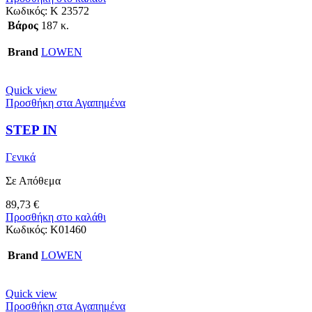
Κωδικός:
K 23572
Βάρος
187 κ.
Brand
LOWEN
Quick view
Προσθήκη στα Αγαπημένα
STEP IN
Γενικά
Σε Απόθεμα
89,73
€
Προσθήκη στο καλάθι
Κωδικός:
K01460
Brand
LOWEN
Quick view
Προσθήκη στα Αγαπημένα