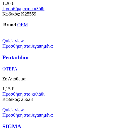
1,26
€
Προσθήκη στο καλάθι
Κωδικός:
K25559
Brand
OEM
Quick view
Προσθήκη στα Αγαπημένα
Pentathlon
ΦΤΕΡΑ
Σε Απόθεμα
1,15
€
Προσθήκη στο καλάθι
Κωδικός:
25628
Quick view
Προσθήκη στα Αγαπημένα
SIGMA