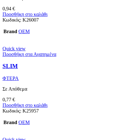
0,94
€
Προσθήκη στο καλάθι
Κωδικός:
Κ26007
Brand
OEM
Quick view
Προσθήκη στα Αγαπημένα
SLIM
ΦΤΕΡΑ
Σε Απόθεμα
0,77
€
Προσθήκη στο καλάθι
Κωδικός:
K25957
Brand
OEM
Quick view