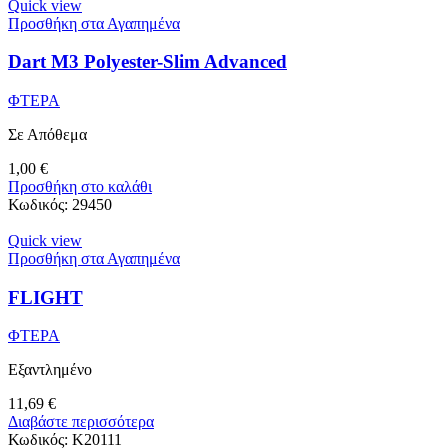
Quick view
Προσθήκη στα Αγαπημένα
Dart M3 Polyester-Slim Advanced
ΦΤΕΡΑ
Σε Απόθεμα
1,00
€
Προσθήκη στο καλάθι
Κωδικός:
29450
Quick view
Προσθήκη στα Αγαπημένα
FLIGHT
ΦΤΕΡΑ
Εξαντλημένο
11,69
€
Διαβάστε περισσότερα
Κωδικός:
K20111